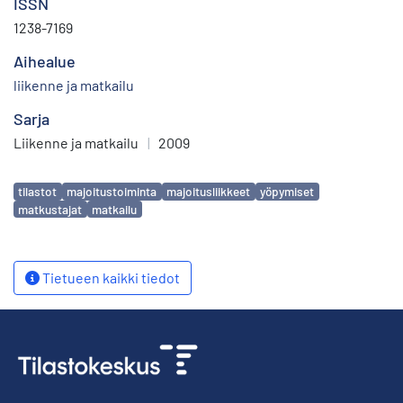
ISSN
1238-7169
Aihealue
liikenne ja matkailu
Sarja
Liikenne ja matkailu
|
2009
Avainsanat
tilastot
majoitustoiminta
majoitusliikkeet
yöpymiset
matkustajat
matkailu
Tietueen kaikki tiedot