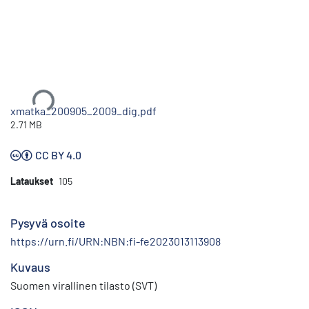
Ladataan...
xmatka_200905_2009_dig.pdf
2.71 MB
CC BY 4.0
Lataukset
105
Pysyvä osoite
https://urn.fi/URN:NBN:fi-fe2023013113908
Kuvaus
Suomen virallinen tilasto (SVT)