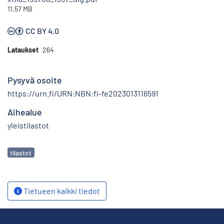
11.57 MB
CC BY 4.0
Lataukset
264
Pysyvä osoite
https://urn.fi/URN:NBN:fi-fe2023013116591
Aihealue
yleistilastot
Avainsanat
tilastot
Tietueen kaikki tiedot