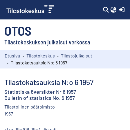
(c
OTOS
Tilastokeskuksen julkaisut verkossa
Etusivu
Tilastokeskus
Tilastojulkaisut
Kokoelmat
Tilastokatsauksia N:o 6 1957
Selaa
Tilastokatsauksia N:o 6 1957
Statistiska översikter Nr 6 1957
Bulletin of statistics No. 6 1957
Tilastollinen päätoimisto
1957
xtka_195706_1957_dig.pdf