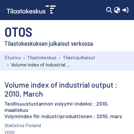
(c
OTOS
Tilastokeskuksen julkaisut verkossa
Etusivu
Tilastokeskus
Tilastojulkaisut
Kokoelmat
Volume index of industrial output : 2010, March
Selaa
Volume index of industrial output :
2010, March
Teollisuustuotannon volyymi-indeksi : 2010,
maaliskuu
Volymindex för industriproduktionen : 2010, mars
Statistics Finland
2010