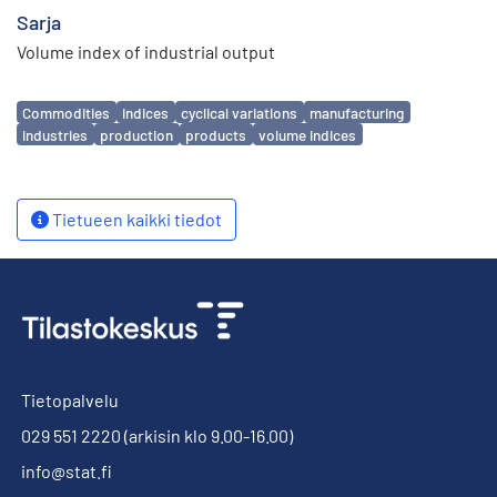
Sarja
Volume index of industrial output
Avainsanat
Commodities
indices
cyclical variations
manufacturing
industries
production
products
volume indices
Tietueen kaikki tiedot
Tietopalvelu
029 551 2220
(arkisin klo 9.00-16.00)
info@stat.fi