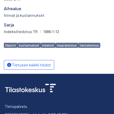
Aihealue
hinnat ja kustannukset
Sarja
Indeksitiedotus TR
|
1986:1–12
Avainsanat
tilastot
kustannukset
indeksit
maarakennus
tienrakennus
Tietueen kaikki tiedot
Tietopalvelu