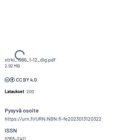
Ladataan...
xtrki_1986_1-12_dig.pdf
2.92 MB
CC BY 4.0
Lataukset
200
Pysyvä osoite
https://urn.fi/URN:NBN:fi-fe2023013120322
ISSN
0355-2411