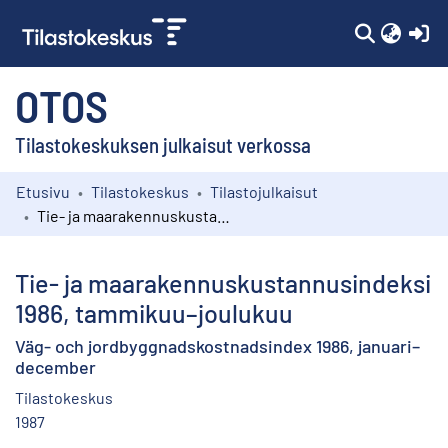
(c
OTOS
Tilastokeskuksen julkaisut verkossa
Etusivu
Tilastokeskus
Tilastojulkaisut
Kokoelmat
Tie- ja maarakennuskustannusindeksi 1986, tammikuu–joulukuu
Selaa
Tie- ja maarakennuskustannusindeksi
1986, tammikuu–joulukuu
Väg- och jordbyggnadskostnadsindex 1986, januari–
december
Tilastokeskus
1987