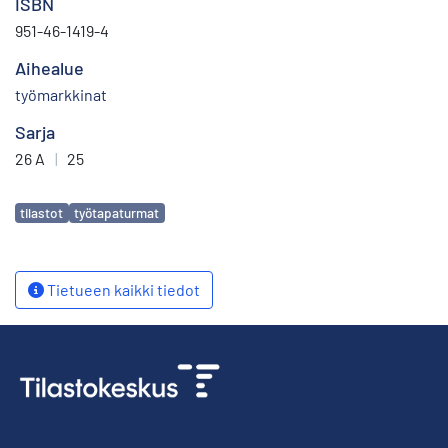
ISBN
951-46-1419-4
Aihealue
työmarkkinat
Sarja
26 A
|
25
Avainsanat
tilastot
työtapaturmat
Tietueen kaikki tiedot