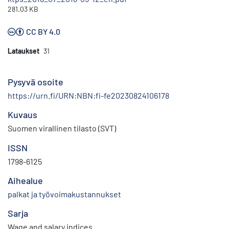
281.03 KB
CC BY 4.0
Lataukset
31
Pysyvä osoite
https://urn.fi/URN:NBN:fi-fe20230824106178
Kuvaus
Suomen virallinen tilasto (SVT)
ISSN
1798-6125
Aihealue
palkat ja työvoimakustannukset
Sarja
Wage and salary indices