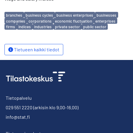
Avainsanat
branches
business cycles
business enterprises
businesses
companies
corporations
economic fluctuation
enterprises
firms
indices
industries
private sector
public sector
Tietueen kaikki tiedot
Tietopalvelu
029 551 2220
(arkisin klo 9.00-16.00)
info@stat.fi