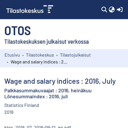
(c
OTOS
Tilastokeskuksen julkaisut verkossa
Etusivu
Tilastokeskus
Tilastojulkaisut
Kokoelmat
Wage and salary indices : 2016, July
Selaa
Wage and salary indices : 2016, July
Palkkasummakuvaajat : 2016, heinäkuu
Lönesummaindex : 2016, juli
Statistics Finland
2016
ktps_2016_07_2016-09-12_en.pdf