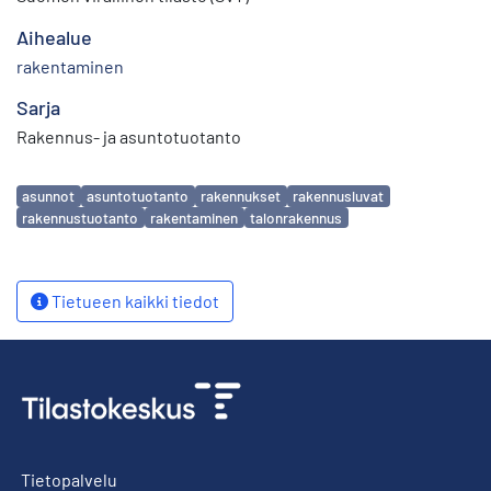
Aihealue
rakentaminen
Sarja
Rakennus- ja asuntotuotanto
Avainsanat
asunnot
asuntotuotanto
rakennukset
rakennusluvat
rakennustuotanto
rakentaminen
talonrakennus
Tietueen kaikki tiedot
Tietopalvelu