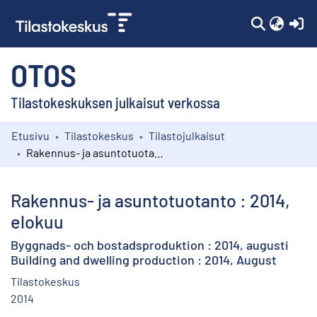
(c
OTOS
Tilastokeskuksen julkaisut verkossa
Etusivu
Tilastokeskus
Tilastojulkaisut
Kokoelmat
Rakennus- ja asuntotuotanto : 2014, elokuu
Selaa
Rakennus- ja asuntotuotanto : 2014,
elokuu
Byggnads- och bostadsproduktion : 2014, augusti
Building and dwelling production : 2014, August
Tilastokeskus
2014