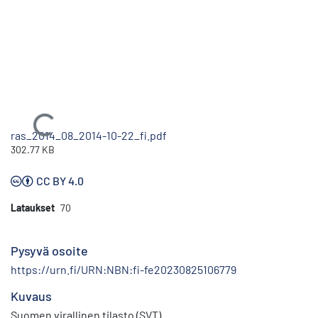
Ladataan...
ras_2014_08_2014-10-22_fi.pdf
302.77 KB
CC BY 4.0
Lataukset
70
Pysyvä osoite
https://urn.fi/URN:NBN:fi-fe20230825106779
Kuvaus
Suomen virallinen tilasto (SVT)