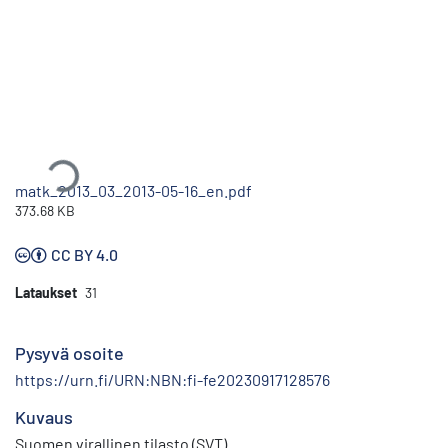
Ladataan...
matk_2013_03_2013-05-16_en.pdf
373.68 KB
CC BY 4.0
Lataukset
31
Pysyvä osoite
https://urn.fi/URN:NBN:fi-fe20230917128576
Kuvaus
Suomen virallinen tilasto (SVT)