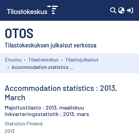
(c
OTOS
Tilastokeskuksen julkaisut verkossa
Etusivu
Tilastokeskus
Tilastojulkaisut
Kokoelmat
Accommodation statistics : 2013, March
Selaa
Accommodation statistics : 2013,
March
Majoitustilasto : 2013, maaliskuu
Inkvarteringsstatistik : 2013, mars
Statistics Finland
2013