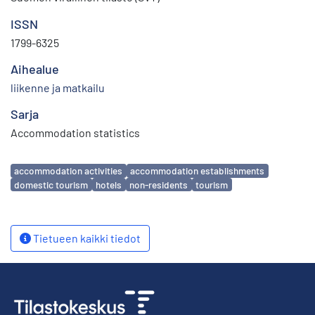
ISSN
1799-6325
Aihealue
liikenne ja matkailu
Sarja
Accommodation statistics
Avainsanat
accommodation activities
accommodation establishments
domestic tourism
hotels
non-residents
tourism
Tietueen kaikki tiedot