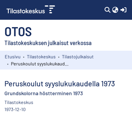
(c
OTOS
Tilastokeskuksen julkaisut verkossa
Etusivu
Tilastokeskus
Tilastojulkaisut
Kokoelmat
Peruskoulut syyslukukaudella 1973
Selaa
Peruskoulut syyslukukaudella 1973
Grundskolorna höstterminen 1973
Tilastokeskus
1973-12-10