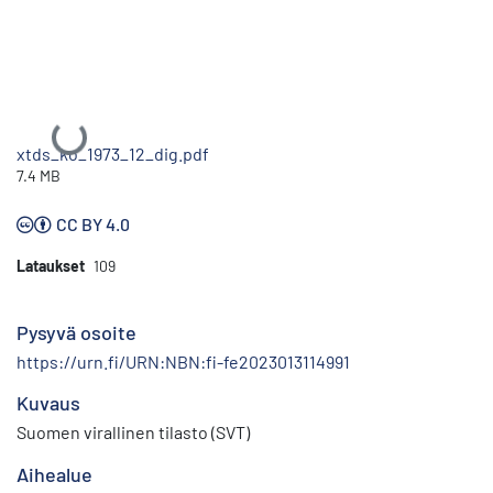
Ladataan...
xtds_ko_1973_12_dig.pdf
7.4 MB
CC BY 4.0
Lataukset
109
Pysyvä osoite
https://urn.fi/URN:NBN:fi-fe2023013114991
Kuvaus
Suomen virallinen tilasto (SVT)
Aihealue