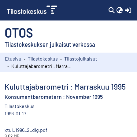
(c
OTOS
Tilastokeskuksen julkaisut verkossa
Etusivu
Tilastokeskus
Tilastojulkaisut
Kokoelmat
Kuluttajabarometri : Marraskuu 1995
Selaa
Kuluttajabarometri : Marraskuu 1995
Konsumentbarometern : November 1995
Tilastokeskus
1996-01-17
xtul_1996_2_dig.pdf
9.02 MB