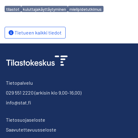
Avainsanat
tilastot
kuluttajakäyttäytyminen
mielipidetutkimus
Tietueen kaikki tiedot
Tietopalvelu
029 551 2220
(arkisin klo 9.00-16.00)
info@stat.fi
Tietosuojaseloste
Saavutettavuusseloste