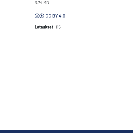
3.74 MB
CC BY 4.0
Lataukset
115