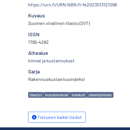
https://urn.fi/URN:NBN:fi-fe2023013121096
Kuvaus
Suomen virallinen tilasto (SVT)
ISSN
1795-4282
Aihealue
hinnat ja kustannukset
Sarja
Rakennuskustannusindeksi
Avainsanat
tilastot
kustannukset
indeksit
rakentaminen
Tietueen kaikki tiedot