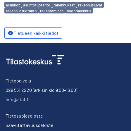
Avainsanat
asunnot
asuntotuotanto
rakennukset
rakennusluvat
rakennustuotanto
rakentaminen
talonrakennus
Tietueen kaikki tiedot
Tietopalvelu
029 551 2220
(arkisin klo 9.00-16.00)
info@stat.fi
Tietosuojaseloste
Saavutettavuusseloste