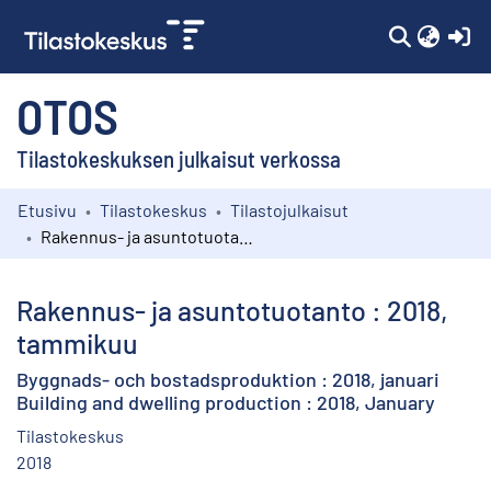
(c
OTOS
Tilastokeskuksen julkaisut verkossa
Etusivu
Tilastokeskus
Tilastojulkaisut
Kokoelmat
Rakennus- ja asuntotuotanto : 2018, tammikuu
Selaa
Rakennus- ja asuntotuotanto : 2018,
tammikuu
Byggnads- och bostadsproduktion : 2018, januari
Building and dwelling production : 2018, January
Tilastokeskus
2018