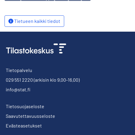
Tietueen kaikki tiedot
Tietopalvelu
029 551 2220
(arkisin klo 9.00-16.00)
info@stat.fi
Tietosuojaseloste
Saavutettavuusseloste
Evästeasetukset