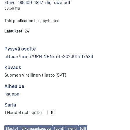
xtavu_189600_1897_dig_swe.pdf
50.36 MB
This publication is copyrighted.
Lataukset
241
Pysyvä osoite
https://urn.fi/URN:NBN:fi-fe2023013117486
Kuvaus
Suomen virallinen tilasto (SVT)
Aihealue
kauppa
Sarja
1 Handel och sjöfart
|
16
Avainsanat
tilastot
ulkomaankauppa
tuonti
vienti
tulli