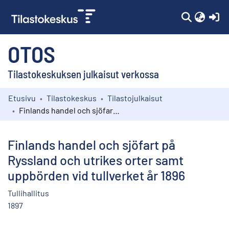
(c
OTOS
Tilastokeskuksen julkaisut verkossa
Etusivu
Tilastokeskus
Tilastojulkaisut
Kokoelmat
Finlands handel och sjöfart på Ryssland och utrikes orter samt uppbörden vid tullverket år 1896
Selaa
Finlands handel och sjöfart på
Ryssland och utrikes orter samt
uppbörden vid tullverket år 1896
Tullihallitus
1897