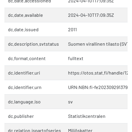
dc.date.accessioned
2024-04-10T17:09:35Z
dc.date.available
2024-04-10T17:09:35Z
dc.date.issued
2011
dc.description.svtstatus
Suomen virallinen tilasto (SVT)
dc.format.content
fulltext
dc.identifier.uri
https://otos.stat.fi/handle/1
dc.identifier.urn
URN:NBN:fi-fe2023092913795
dc.language.iso
sv
dc.publisher
Statistikcentralen
dc.relation.ispartofseries
Miljöskatter