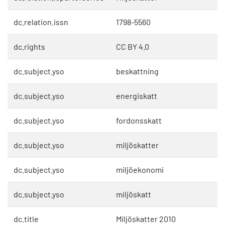
dc.relation.issn
1798-5560
dc.rights
CC BY 4.0
dc.subject.yso
beskattning
dc.subject.yso
energiskatt
dc.subject.yso
fordonsskatt
dc.subject.yso
miljöskatter
dc.subject.yso
miljöekonomi
dc.subject.yso
miljöskatt
dc.title
Miljöskatter 2010