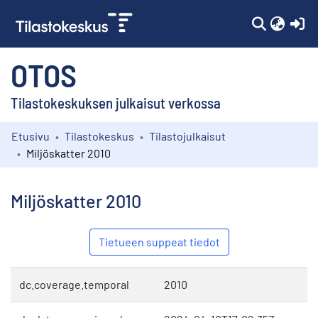
(c
OTOS
Tilastokeskuksen julkaisut verkossa
Etusivu
Tilastokeskus
Tilastojulkaisut
Kokoelmat
Miljöskatter 2010
Selaa
Miljöskatter 2010
Tietueen suppeat tiedot
dc.coverage.temporal
2010