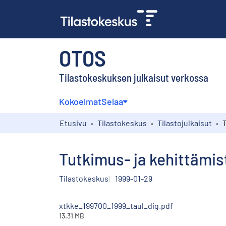
OTOS
Tilastokeskuksen julkaisut verkossa
Kokoelmat
Selaa
Etusivu
Tilastokeskus
Tilastojulkaisut
Tutkimus- ja kehittämis
Tilastokeskus
1999-01-29
xtkke_199700_1999_taul_dig.pdf
13.31 MB