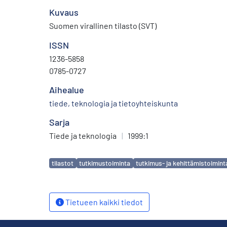
Kuvaus
Suomen virallinen tilasto (SVT)
ISSN
1236-5858
0785-0727
Aihealue
tiede, teknologia ja tietoyhteiskunta
Sarja
Tiede ja teknologia
|
1999:1
Avainsanat
tilastot
tutkimustoiminta
tutkimus- ja kehittämistoimint
Tietueen kaikki tiedot