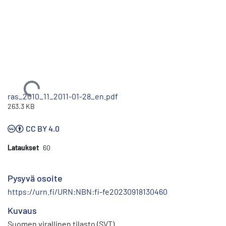
Ladataan...
ras_2010_11_2011-01-28_en.pdf
263.3 KB
CC BY 4.0
Lataukset
60
Pysyvä osoite
https://urn.fi/URN:NBN:fi-fe20230918130460
Kuvaus
Suomen virallinen tilasto (SVT)