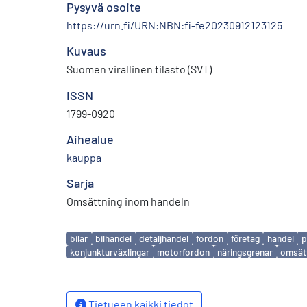
Pysyvä osoite
https://urn.fi/URN:NBN:fi-fe20230912123125
Kuvaus
Suomen virallinen tilasto (SVT)
ISSN
1799-0920
Aihealue
kauppa
Sarja
Omsättning inom handeln
Avainsanat
bilar
bilhandel
detaljhandel
fordon
företag
handel
p
konjunkturväxlingar
motorfordon
näringsgrenar
omsät
Tietueen kaikki tiedot