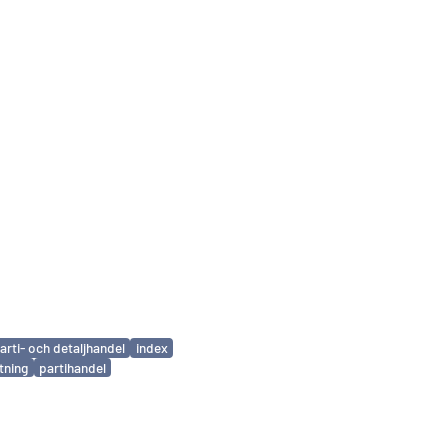
arti- och detaljhandel
index
tning
partihandel