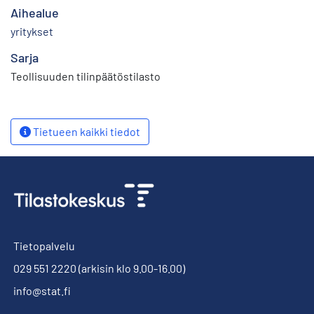
Aihealue
yritykset
Sarja
Teollisuuden tilinpäätöstilasto
Tietueen kaikki tiedot
Tietopalvelu
029 551 2220
(arkisin klo 9.00-16.00)
info@stat.fi