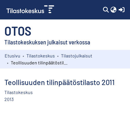
(c
OTOS
Tilastokeskuksen julkaisut verkossa
Etusivu
Tilastokeskus
Tilastojulkaisut
Kokoelmat
Teollisuuden tilinpäätöstilasto 2011
Selaa
Teollisuuden tilinpäätöstilasto 2011
Tilastokeskus
2013