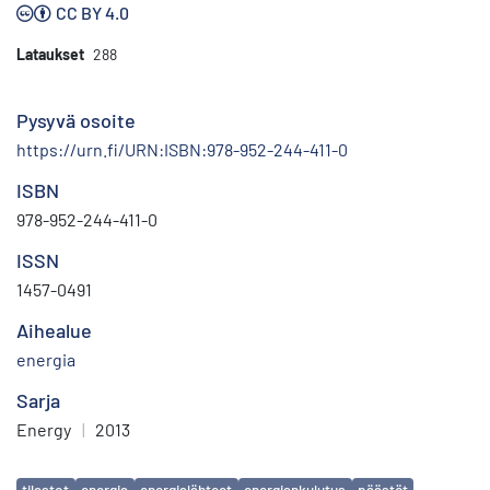
CC BY 4.0
Lataukset
288
Pysyvä osoite
https://urn.fi/URN:ISBN:978-952-244-411-0
ISBN
978-952-244-411-0
ISSN
1457-0491
Aihealue
energia
Sarja
Energy
|
2013
Avainsanat
tilastot
energia
energialähteet
energiankulutus
päästöt