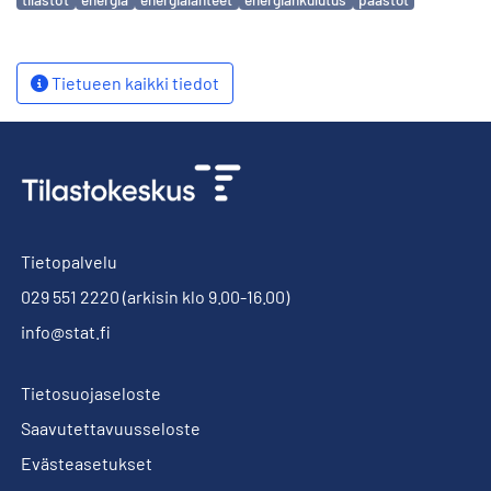
Tietueen kaikki tiedot
Tietopalvelu
029 551 2220
(arkisin klo 9.00-16.00)
info@stat.fi
Tietosuojaseloste
Saavutettavuusseloste
Evästeasetukset