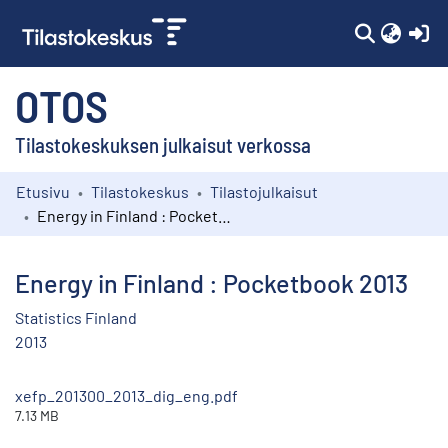
(c
OTOS
Tilastokeskuksen julkaisut verkossa
Etusivu
Tilastokeskus
Tilastojulkaisut
Kokoelmat
Energy in Finland : Pocketbook 2013
Selaa
Energy in Finland : Pocketbook 2013
Statistics Finland
2013
xefp_201300_2013_dig_eng.pdf
7.13 MB