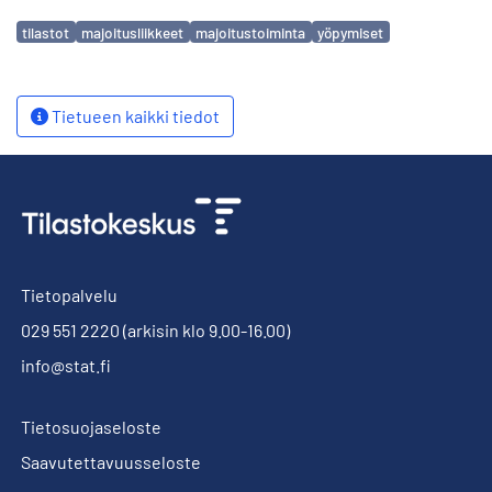
Avainsanat
tilastot
majoitusliikkeet
majoitustoiminta
yöpymiset
Tietueen kaikki tiedot
Tietopalvelu
029 551 2220
(arkisin klo 9.00-16.00)
info@stat.fi
Tietosuojaseloste
Saavutettavuusseloste