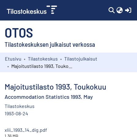
(c
OTOS
Tilastokeskuksen julkaisut verkossa
Etusivu
Tilastokeskus
Tilastojulkaisut
Kokoelmat
Majoitustilasto 1993, Toukokuu
Selaa
Majoitustilasto 1993, Toukokuu
Accommodation Statistics 1993, May
Tilastokeskus
1993-08-24
xlii_1993_14_dig.pdf
1.36 MB