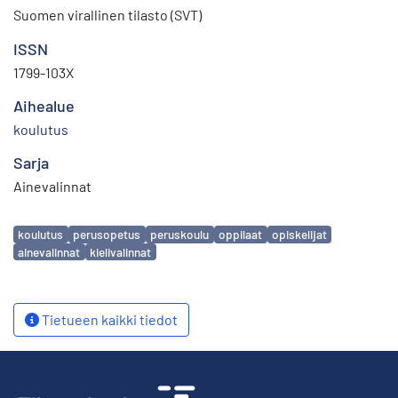
Suomen virallinen tilasto (SVT)
ISSN
1799-103X
Aihealue
koulutus
Sarja
Ainevalinnat
Avainsanat
koulutus
perusopetus
peruskoulu
oppilaat
opiskelijat
ainevalinnat
kielivalinnat
Tietueen kaikki tiedot