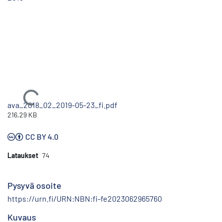
Ladataan...
ava_2018_02_2019-05-23_fi.pdf
216.29 KB
CC BY 4.0
Lataukset
74
Pysyvä osoite
https://urn.fi/URN:NBN:fi-fe2023062965760
Kuvaus