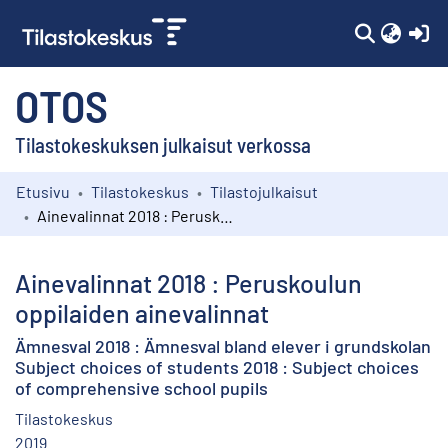
(c
OTOS
Tilastokeskuksen julkaisut verkossa
Etusivu
Tilastokeskus
Tilastojulkaisut
Kokoelmat
Ainevalinnat 2018 : Peruskoulun oppilaiden ainevalinnat
Selaa
Ainevalinnat 2018 : Peruskoulun
oppilaiden ainevalinnat
Ämnesval 2018 : Ämnesval bland elever i grundskolan
Subject choices of students 2018 : Subject choices
of comprehensive school pupils
Tilastokeskus
2019