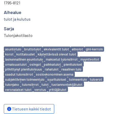
1795-8121
Aihealue
tulot ja kulutus
Sarja
Tulonjakotilasto
Avainsanat
asuntotulo
bruttotulot
ekvivalentit tulot
elinolot
gini-kerroin
korot
kotitaloudet
käytettävissä olevat tulot
laskennallinen asuntotulo
maksetut tulonsiirrot
myyntivoitot
omaisuustulot
osingot
palkkatulot
pienituloiset
pitkittynyt pienituloisuus
rahatulot
reaalinen tulo
saadut tulonsiirrot
sosioekonominen asema
subjektiivinen toimeentulo
suurituloiset
toimeentulo
tuloerot
tulonjako
tulonsiirrot
tulot
tuotannontekijätulot
veronalaiset tulot
verotus
yrittäjätulot
Tietueen kaikki tiedot