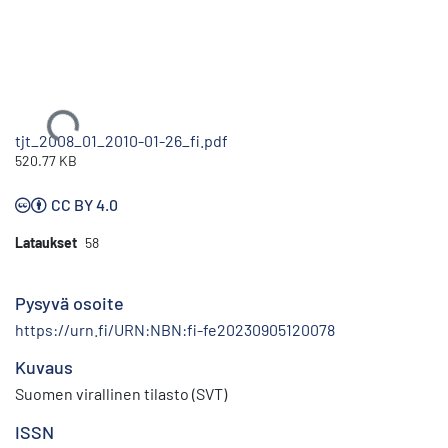
Ladataan...
tjt_2008_01_2010-01-26_fi.pdf
520.77 KB
CC BY 4.0
Lataukset
58
Pysyvä osoite
https://urn.fi/URN:NBN:fi-fe20230905120078
Kuvaus
Suomen virallinen tilasto (SVT)
ISSN