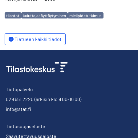
Avainsanat
tilastot
kuluttajakäyttäytyminen
mielipidetutkimus
Tietueen kaikki tiedot
Tietopalvelu
029 551 2220
(arkisin klo 9.00-16.00)
info@stat.fi
Tietosuojaseloste
Saavutettavuusseloste