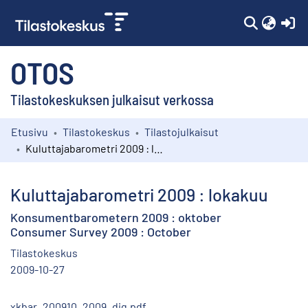
(c
OTOS
Tilastokeskuksen julkaisut verkossa
Etusivu
Tilastokeskus
Tilastojulkaisut
Kokoelmat
Kuluttajabarometri 2009 : lokakuu
Selaa
Kuluttajabarometri 2009 : lokakuu
Konsumentbarometern 2009 : oktober
Consumer Survey 2009 : October
Tilastokeskus
2009-10-27
xkbar_200910_2009_dig.pdf