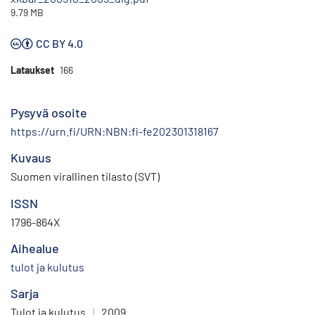
9.79 MB
CC BY 4.0
Lataukset
166
Pysyvä osoite
https://urn.fi/URN:NBN:fi-fe202301318167
Kuvaus
Suomen virallinen tilasto (SVT)
ISSN
1796-864X
Aihealue
tulot ja kulutus
Sarja
Tulot ja kulutus
|
2009