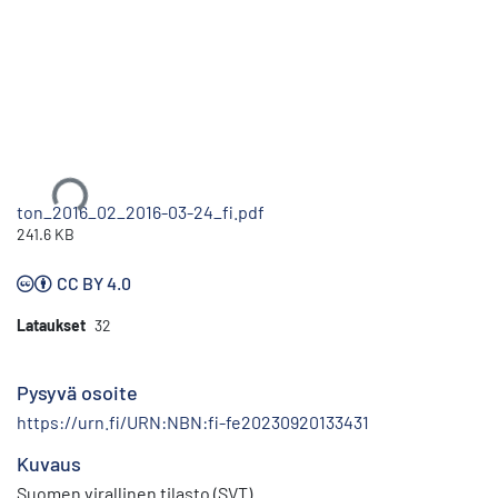
Ladataan...
ton_2016_02_2016-03-24_fi.pdf
241.6 KB
CC BY 4.0
Lataukset
32
Pysyvä osoite
https://urn.fi/URN:NBN:fi-fe20230920133431
Kuvaus
Suomen virallinen tilasto (SVT)