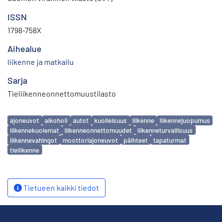
ISSN
1798-758X
Aihealue
liikenne ja matkailu
Sarja
Tieliikenneonnettomuustilasto
Avainsanat
ajoneuvot
alkoholi
autot
kuolleisuus
liikenne
liikennejuopumus
liikennekuolemat
liikenneonnettomuudet
liikenneturvallisuus
liikennevahingot
moottoriajoneuvot
päihteet
tapaturmat
tieliikenne
Tietueen kaikki tiedot