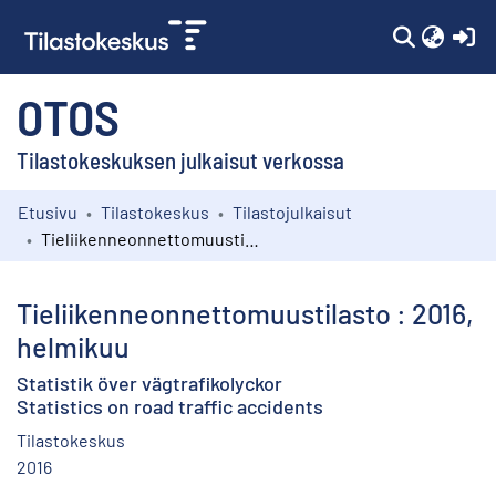
(c
OTOS
Tilastokeskuksen julkaisut verkossa
Etusivu
Tilastokeskus
Tilastojulkaisut
Kokoelmat
Tieliikenneonnettomuustilasto : 2016, helmikuu
Selaa
Tieliikenneonnettomuustilasto : 2016,
helmikuu
Statistik över vägtrafikolyckor
Statistics on road traffic accidents
Tilastokeskus
2016