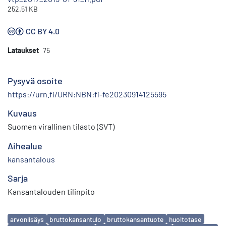
252.51 KB
CC BY 4.0
Lataukset
75
Pysyvä osoite
https://urn.fi/URN:NBN:fi-fe20230914125595
Kuvaus
Suomen virallinen tilasto (SVT)
Aihealue
kansantalous
Sarja
Kansantalouden tilinpito
Avainsanat
arvonlisäys
bruttokansantulo
bruttokansantuote
huoltotase