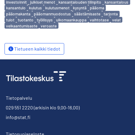
investoinnit
julkiset menot
kansantalouden tilinpito
kansantalous
kansantulo
kulutus
kulutusmenot
kysyntä
pääoma
pääomakanta
pääomanmuodostus
säästämisaste
tarjonta
tulot
tuotanto
työllisyys
ulkomaankauppa
vaihtotase
velat
velkaantumisaste
veroaste
Tietueen kaikki tiedot
Tietopalvelu
029 551 2220
(arkisin klo 9.00-16.00)
info@stat.fi
Tietosuojaseloste