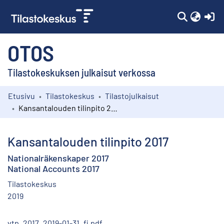
(c
OTOS
Tilastokeskuksen julkaisut verkossa
Etusivu
Tilastokeskus
Tilastojulkaisut
Kokoelmat
Kansantalouden tilinpito 2017
Selaa
Kansantalouden tilinpito 2017
Nationalräkenskaper 2017
National Accounts 2017
Tilastokeskus
2019
vtp_2017_2019-01-31_fi.pdf