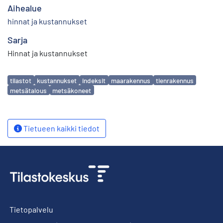
Aihealue
hinnat ja kustannukset
Sarja
Hinnat ja kustannukset
Avainsanat
tilastot
kustannukset
indeksit
maarakennus
tienrakennus
metsätalous
metsäkoneet
Tietueen kaikki tiedot
Tietopalvelu