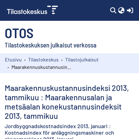
(c
OTOS
Tilastokeskuksen julkaisut verkossa
Etusivu
Tilastokeskus
Tilastojulkaisut
Kokoelmat
Maarakennuskustannusindeksi 2013, tammikuu : Maarakennusalan ja metsäalan konekustannusindeksit 2013, tammikuu
Selaa
Maarakennuskustannusindeksi 2013,
tammikuu : Maarakennusalan ja
metsäalan konekustannusindeksit
2013, tammikuu
Jordbyggnadskostnadsindex 2013, januari :
Kostnadsindex för anläggningsmaskiner och