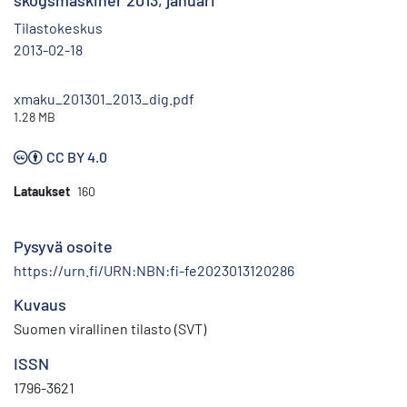
skogsmaskiner 2013, januari
Tilastokeskus
2013-02-18
xmaku_201301_2013_dig.pdf
1.28 MB
CC BY 4.0
Lataukset
160
Pysyvä osoite
https://urn.fi/URN:NBN:fi-fe2023013120286
Kuvaus
Suomen virallinen tilasto (SVT)
ISSN
1796-3621