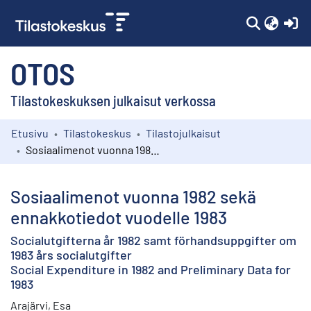
(c
OTOS
Tilastokeskuksen julkaisut verkossa
Etusivu
Tilastokeskus
Tilastojulkaisut
Kokoelmat
Sosiaalimenot vuonna 1982 sekä ennakkotiedot vuodelle 1983
Selaa
Sosiaalimenot vuonna 1982 sekä
ennakkotiedot vuodelle 1983
Socialutgifterna år 1982 samt förhandsuppgifter om
1983 års socialutgifter
Social Expenditure in 1982 and Preliminary Data for
1983
Arajärvi, Esa