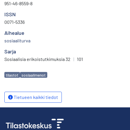
951-46-8559-8
ISSN
0071-5336
Aihealue
sosiaaliturva
Sarja
Sosiaalisia erikoistutkimuksia 32
|
101
Avainsanat
tilastot
sosiaalimenot
Tietueen kaikki tiedot