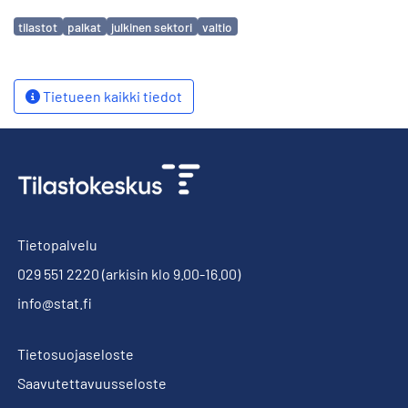
Avainsanat
tilastot
palkat
julkinen sektori
valtio
Tietueen kaikki tiedot
Tietopalvelu
029 551 2220
(arkisin klo 9.00-16.00)
info@stat.fi
Tietosuojaseloste
Saavutettavuusseloste