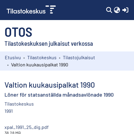
(c
OTOS
Tilastokeskuksen julkaisut verkossa
Etusivu
Tilastokeskus
Tilastojulkaisut
Kokoelmat
Valtion kuukausipalkat 1990
Selaa
Valtion kuukausipalkat 1990
Löner för statsanställda månadsavlönade 1990
Tilastokeskus
1991
xpal_1991_25_dig.pdf
38.28 MB