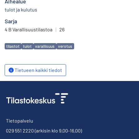
Aihealue
tulot ja kulutus
Sarja
4 B Varallisuustilastoa
|
26
Avainsanat
tilastot
tulot
varallisuus
verotus
Tietueen kaikki tiedot
Tietopalvelu
029 551 2220
(arkisin klo 9.00-16.00)