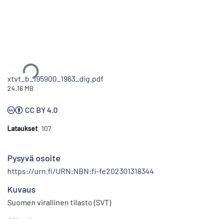
Ladataan...
xtvt_b_195900_1963_dig.pdf
24.16 MB
CC BY 4.0
Lataukset
107
Pysyvä osoite
https://urn.fi/URN:NBN:fi-fe202301318344
Kuvaus
Suomen virallinen tilasto (SVT)