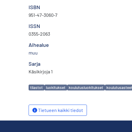
ISBN
951-47-3060-7
ISSN
0355-2063
Aihealue
muu
Sarja
Käsikirjoja 1
Avainsanat
tilastot
luokitukset
koulutusluokitukset
koulutusastee
Tietueen kaikki tiedot