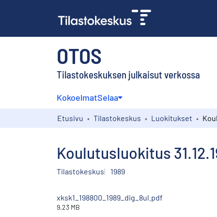
OTOS
Tilastokeskuksen julkaisut verkossa
Kokoelmat
Selaa
Etusivu
Tilastokeskus
Luokitukset
Koulutusluokitus 31.12.19
Tilastokeskus
1989
xksk1_198800_1989_dig_8ul.pdf
9.23 MB