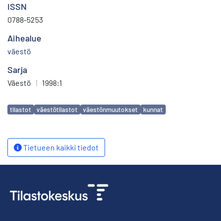
ISSN
0788-5253
Aihealue
väestö
Sarja
Väestö
|
1998:1
Avainsanat
tilastot
väestötilastot
väestönmuutokset
kunnat
Tietueen kaikki tiedot