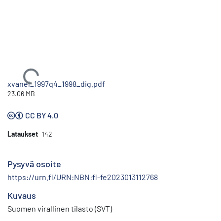
Ladataan...
xvanel_1997q4_1998_dig.pdf
23.06 MB
CC BY 4.0
Lataukset
142
Pysyvä osoite
https://urn.fi/URN:NBN:fi-fe2023013112768
Kuvaus
Suomen virallinen tilasto (SVT)