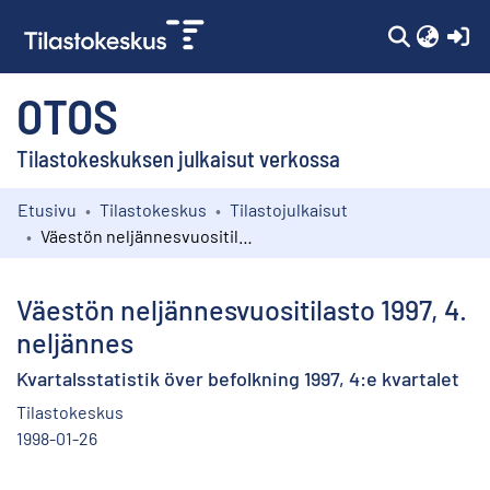
(c
OTOS
Tilastokeskuksen julkaisut verkossa
Etusivu
Tilastokeskus
Tilastojulkaisut
Kokoelmat
Väestön neljännesvuositilasto 1997, 4. neljännes
Selaa
Väestön neljännesvuositilasto 1997, 4.
neljännes
Kvartalsstatistik över befolkning 1997, 4:e kvartalet
Tilastokeskus
1998-01-26