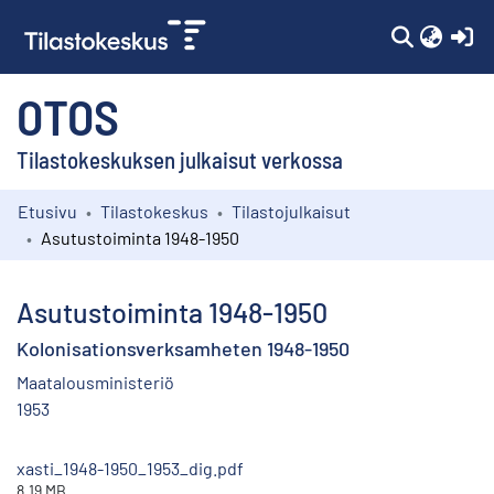
(c
OTOS
Tilastokeskuksen julkaisut verkossa
Etusivu
Tilastokeskus
Tilastojulkaisut
Kokoelmat
Asutustoiminta 1948-1950
Selaa
Asutustoiminta 1948-1950
Kolonisationsverksamheten 1948-1950
Maatalousministeriö
1953
xasti_1948-1950_1953_dig.pdf
8.19 MB