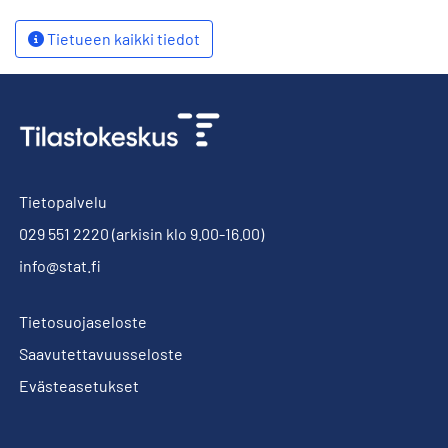
Tietueen kaikki tiedot
Tietopalvelu
029 551 2220
(arkisin klo 9.00-16.00)
info@stat.fi
Tietosuojaseloste
Saavutettavuusseloste
Evästeasetukset