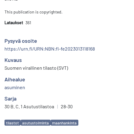
This publication is copyrighted.
Lataukset
361
Pysyvä osoite
https://urn.fi/URN:NBN:fi-fe2023013118168
Kuvaus
Suomen virallinen tilasto (SVT)
Aihealue
asuminen
Sarja
30 B. C. 1 Asutustilastoa
|
28-30
Avainsanat
tilastot
asutustoiminta
maanhankinta