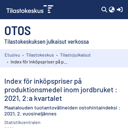
(c
OTOS
Tilastokeskuksen julkaisut verkossa
Etusivu
Tilastokeskus
Tilastojulkaisut
Kokoelmat
Index för inköpspriser på produktionsmedel inom jordbruket : 2021, 2:a kvartalet
Selaa
Index för inköpspriser på
produktionsmedel inom jordbruket :
2021, 2:a kvartalet
Maatalouden tuotantovälineiden ostohintaindeksi :
2021, 2. vuosineljännes
Statistikcentralen