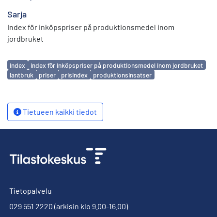
Sarja
Index för inköpspriser på produktionsmedel inom
jordbruket
Avainsanat
index
index för inköpspriser på produktionsmedel inom jordbruket
lantbruk
priser
prisindex
produktionsinsatser
Tietueen kaikki tiedot
Tietopalvelu
029 551 2220
(arkisin klo 9.00-16.00)