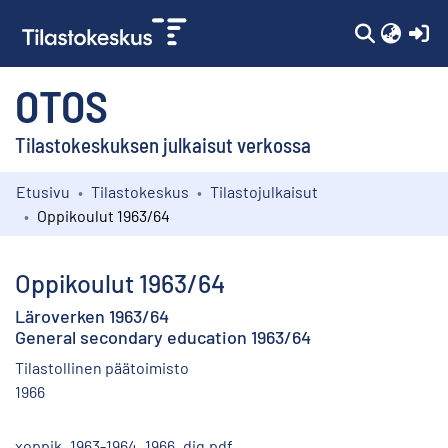
(c
OTOS
Tilastokeskuksen julkaisut verkossa
Etusivu
Tilastokeskus
Tilastojulkaisut
Kokoelmat
Oppikoulut 1963/64
Selaa
Oppikoulut 1963/64
Läroverken 1963/64
General secondary education 1963/64
Tilastollinen päätoimisto
1966
xoppik_1963-1964_1966_dig.pdf