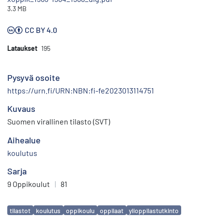
3.3 MB
CC BY 4.0
Lataukset
195
Pysyvä osoite
https://urn.fi/URN:NBN:fi-fe2023013114751
Kuvaus
Suomen virallinen tilasto (SVT)
Aihealue
koulutus
Sarja
9 Oppikoulut
|
81
Avainsanat
tilastot
koulutus
oppikoulu
oppilaat
ylioppilastutkinto