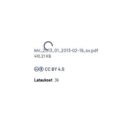
Ladataan...
khi_2013_01_2013-02-19_sv.pdf
410.21 KB
CC BY 4.0
Lataukset
36