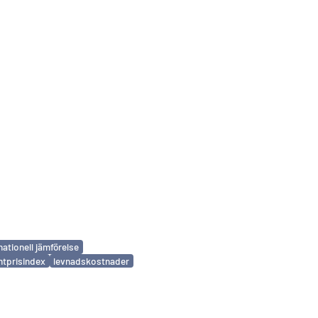
nationell jämförelse
tprisindex
levnadskostnader