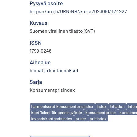
Pysyvä osoite
https://urn.fi/URN:NBN:fi-fe20230913124227
Kuvaus
Suomen virallinen tilasto (SVT)
ISSN
1799-0246
Aihealue
hinnat ja kustannukset
Sarja
Konsumentprisindex
Avainsanat
harmoniserat konsumentprisindex
index
inflation
inter
koefficient för penningvärde
konsumentpriser
konsumen
levnadskostnadsindex
priser
prisindex