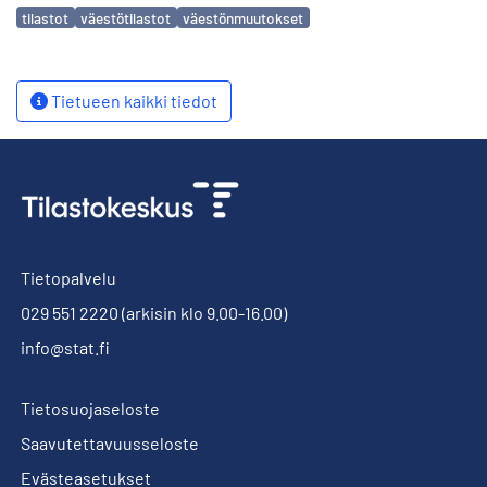
Avainsanat
tilastot
väestötilastot
väestönmuutokset
Tietueen kaikki tiedot
Tietopalvelu
029 551 2220
(arkisin klo 9.00-16.00)
info@stat.fi
Tietosuojaseloste
Saavutettavuusseloste
Evästeasetukset