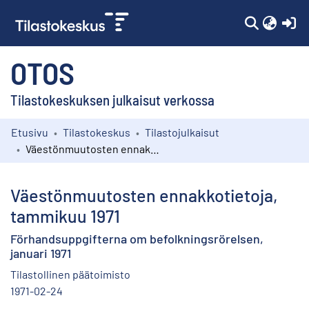
(c
OTOS
Tilastokeskuksen julkaisut verkossa
Etusivu
Tilastokeskus
Tilastojulkaisut
Kokoelmat
Väestönmuutosten ennakkotietoja, tammikuu 1971
Selaa
Väestönmuutosten ennakkotietoja,
tammikuu 1971
Förhandsuppgifterna om befolkningsrörelsen,
januari 1971
Tilastollinen päätoimisto
1971-02-24