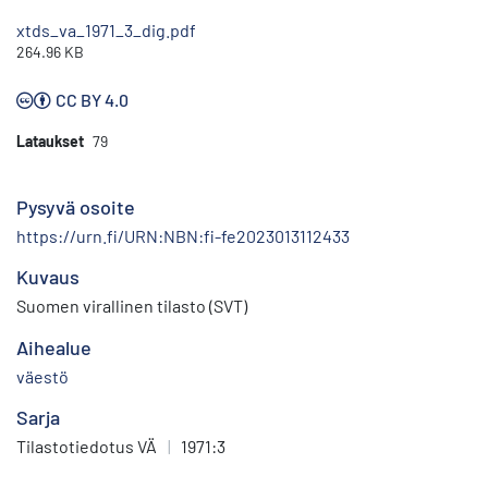
xtds_va_1971_3_dig.pdf
264.96 KB
CC BY 4.0
Lataukset
79
Pysyvä osoite
https://urn.fi/URN:NBN:fi-fe2023013112433
Kuvaus
Suomen virallinen tilasto (SVT)
Aihealue
väestö
Sarja
Tilastotiedotus VÄ
|
1971:3