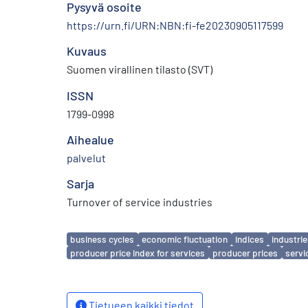
Pysyvä osoite
https://urn.fi/URN:NBN:fi-fe20230905117599
Kuvaus
Suomen virallinen tilasto (SVT)
ISSN
1799-0998
Aihealue
palvelut
Sarja
Turnover of service industries
Avainsanat
business cycles
economic fluctuation
indices
industri
producer price index for services
producer prices
servi
Tietueen kaikki tiedot