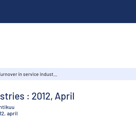
Turnover in service industries : 2012, April
tries : 2012, April
uhtikuu
2, april