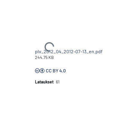
Ladataan...
plv_2012_04_2012-07-13_en.pdf
244.75 KB
CC BY 4.0
Lataukset
61