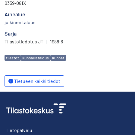
0359-081X
Aihealue
julkinen talous
Sarja
Tilastotiedotus JT
|
1988:6
Avainsanat
tilastot
kunnallistalous
kunnat
Tietueen kaikki tiedot
Tietopalvelu