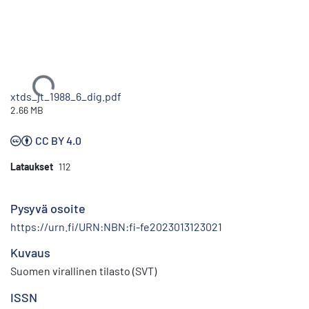
Ladataan...
xtds_jt_1988_6_dig.pdf
2.66 MB
CC BY 4.0
Lataukset
112
Pysyvä osoite
https://urn.fi/URN:NBN:fi-fe2023013123021
Kuvaus
Suomen virallinen tilasto (SVT)
ISSN