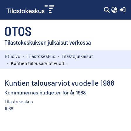
(c
OTOS
Tilastokeskuksen julkaisut verkossa
Etusivu
Tilastokeskus
Tilastojulkaisut
Kokoelmat
Kuntien talousarviot vuodelle 1988
Selaa
Kuntien talousarviot vuodelle 1988
Kommunernas budgeter för år 1988
Tilastokeskus
1988