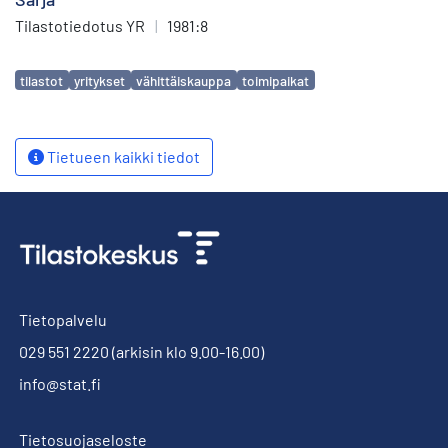
Tilastotiedotus YR
|
1981:8
Avainsanat
tilastot
yritykset
vähittäiskauppa
toimipaikat
Tietueen kaikki tiedot
Tietopalvelu
029 551 2220
(arkisin klo 9.00-16.00)
info@stat.fi
Tietosuojaseloste