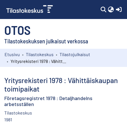
(c
OTOS
Tilastokeskuksen julkaisut verkossa
Etusivu
Tilastokeskus
Tilastojulkaisut
Kokoelmat
Yritysrekisteri 1978 : Vähittäiskaupan toimipaikat
Selaa
Yritysrekisteri 1978 : Vähittäiskaupan
toimipaikat
Företagsregistret 1978 : Detaljhandelns
arbetsställen
Tilastokeskus
1981