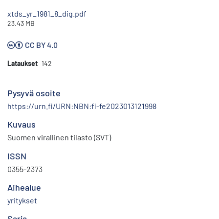
xtds_yr_1981_8_dig.pdf
23.43 MB
CC BY 4.0
Lataukset
142
Pysyvä osoite
https://urn.fi/URN:NBN:fi-fe2023013121998
Kuvaus
Suomen virallinen tilasto (SVT)
ISSN
0355-2373
Aihealue
yritykset
Sarja