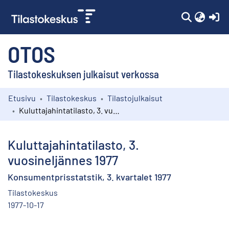
(c
OTOS
Tilastokeskuksen julkaisut verkossa
Etusivu
Tilastokeskus
Tilastojulkaisut
Kokoelmat
Kuluttajahintatilasto, 3. vuosineljännes 1977
Selaa
Kuluttajahintatilasto, 3.
vuosineljännes 1977
Konsumentprisstatstik, 3. kvartalet 1977
Tilastokeskus
1977-10-17