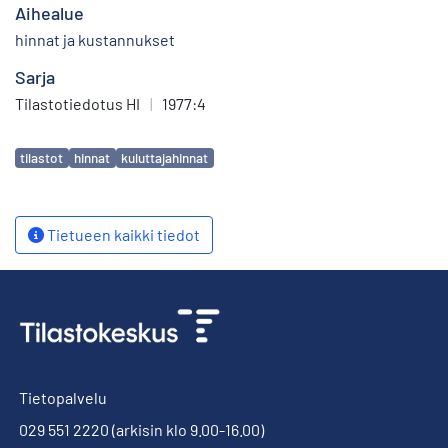
Aihealue
hinnat ja kustannukset
Sarja
Tilastotiedotus HI
|
1977:4
Avainsanat
tilastot
hinnat
kuluttajahinnat
Tietueen kaikki tiedot
Tietopalvelu
029 551 2220
(arkisin klo 9.00-16.00)