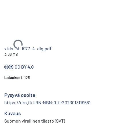
Ladataan...
xtds_hi_1977_4_dig.pdf
3.08 MB
CC BY 4.0
Lataukset
125
Pysyvä osoite
https://urn.fi/URN:NBN:fi-fe2023013119661
Kuvaus
Suomen virallinen tilasto (SVT)