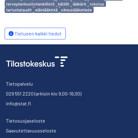
terveydenhuoltohenkilöstö
kätilöt
lääkärit
rokotus
tartuntataudit
eläinlääkintä
oikeuslääketiede
Tietueen kaikki tiedot
Tietopalvelu
029 551 2220
(arkisin klo 9.00-16.00)
info@stat.fi
Tietosuojaseloste
Saavutettavuusseloste