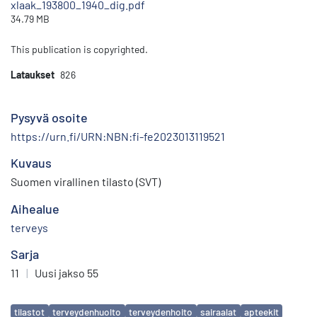
xlaak_193800_1940_dig.pdf
34.79 MB
This publication is copyrighted.
Lataukset
826
Pysyvä osoite
https://urn.fi/URN:NBN:fi-fe2023013119521
Kuvaus
Suomen virallinen tilasto (SVT)
Aihealue
terveys
Sarja
11
|
Uusi jakso 55
Avainsanat
tilastot
terveydenhuolto
terveydenhoito
sairaalat
apteekit