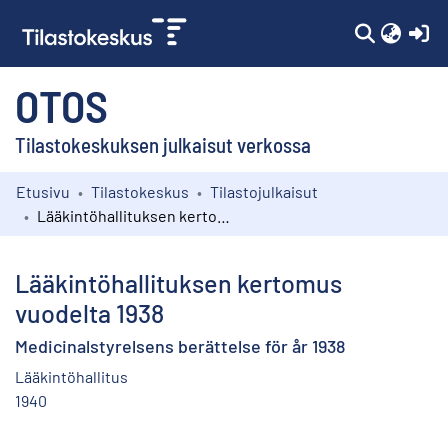
(c
OTOS
Tilastokeskuksen julkaisut verkossa
Etusivu
Tilastokeskus
Tilastojulkaisut
Kokoelmat
Lääkintöhallituksen kertomus vuodelta 1938
Selaa
Lääkintöhallituksen kertomus
vuodelta 1938
Medicinalstyrelsens berättelse för år 1938
Lääkintöhallitus
1940