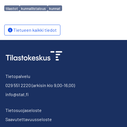
Avainsanat
tilastot
kunnallistalous
kunnat
Tietueen kaikki tiedot
Tietopalvelu
029 551 2220
(arkisin klo 9.00-16.00)
info@stat.fi
Tietosuojaseloste
Saavutettavuusseloste