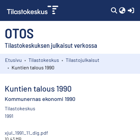
(c
OTOS
Tilastokeskuksen julkaisut verkossa
Etusivu
Tilastokeskus
Tilastojulkaisut
Kokoelmat
Kuntien talous 1990
Selaa
Kuntien talous 1990
Kommunernas ekonomi 1990
Tilastokeskus
1991
xjul_1991_11_dig.pdf
10.43 MB