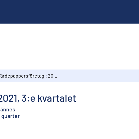
Värdepappersföretag : 2021, 3:e kvartalet
021, 3:e kvartalet
ljännes
 quarter