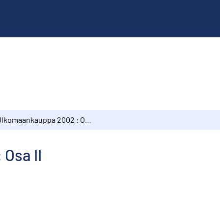
Ulkomaankauppa 2002 : Osa II
Osa II