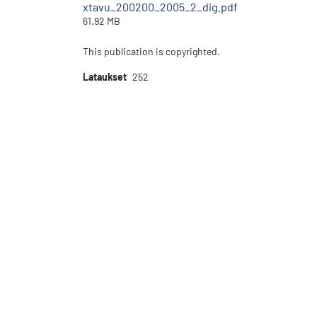
xtavu_200200_2005_2_dig.pdf
61.92 MB
This publication is copyrighted.
Lataukset
252