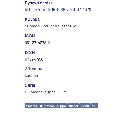
Pysyvä osoite
https://urn.fi/URN:ISBN:951-37-4378-0
Kuvaus
Suomen virallinen tilasto (SVT)
ISBN
951-37-4378-0
ISSN
0789-7456
Aihealue
kauppa
Sarja
Ulkomaankauppa
|
122
Avainsanat
tilastot
ulkomaankauppa
tuonti
vienti
tulli