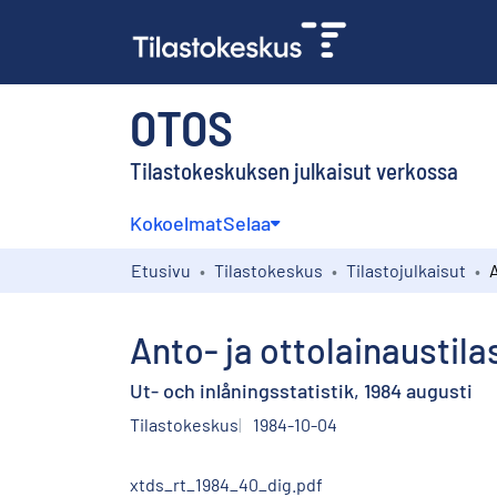
OTOS
Tilastokeskuksen julkaisut verkossa
Kokoelmat
Selaa
Etusivu
Tilastokeskus
Tilastojulkaisut
Anto- ja ottolainaustila
Ut- och inlåningsstatistik, 1984 augusti
Tilastokeskus
1984-10-04
xtds_rt_1984_40_dig.pdf