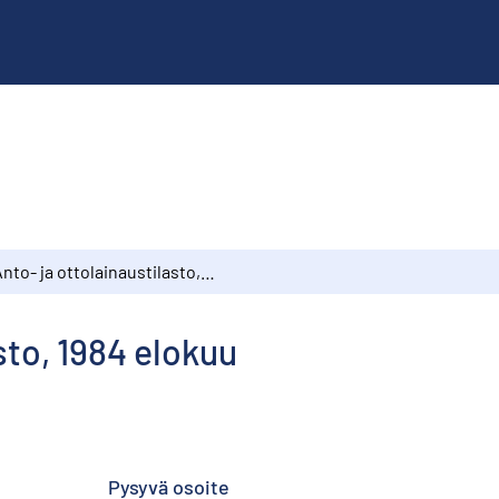
Anto- ja ottolainaustilasto, 1984 elokuu
sto, 1984 elokuu
Pysyvä osoite