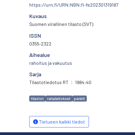
https://urn.fi/URN:NBN:fi-fe202301319187
Kuvaus
Suomen virallinen tilasto (SVT)
ISSN
0355-2322
Aihealue
rahoitus ja vakuutus
Sarja
Tilastotiedotus RT
|
1984:40
Avainsanat
tilastot
rahalaitokset
pankit
Tietueen kaikki tiedot