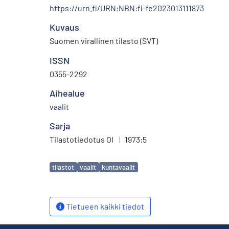
https://urn.fi/URN:NBN:fi-fe2023013111873
Kuvaus
Suomen virallinen tilasto (SVT)
ISSN
0355-2292
Aihealue
vaalit
Sarja
Tilastotiedotus OI
|
1973:5
Avainsanat
tilastot
vaalit
kuntavaalit
Tietueen kaikki tiedot