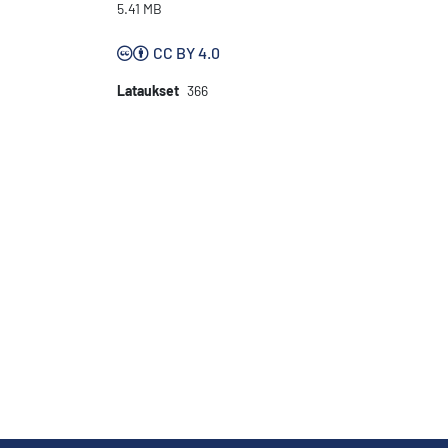
5.41 MB
CC BY 4.0
Lataukset
366