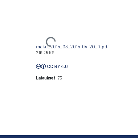
Ladataan...
maku_2015_03_2015-04-20_fi.pdf
219.25 KB
CC BY 4.0
Lataukset
75