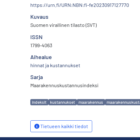
https://urn.fi/URN:NBN:fi-fe20230917127770
Kuvaus
Suomen virallinen tilasto (SVT)
ISSN
1799-4063
Aihealue
hinnat ja kustannukset
Sarja
Maarakennuskustannusindeksi
Avainsanat
indeksit
kustannukset
maarakennus
maarakennuskust
Tietueen kaikki tiedot