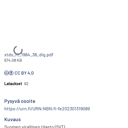
Ladataan...
xtds_rt_1984_38_dig.pdf
674.08 KB
CC BY 4.0
Lataukset
62
Pysyvä osoite
https://urn.fi/URN:NBN:fi-fe202301319089
Kuvaus
Suomen virallinen tilasto (SVT)