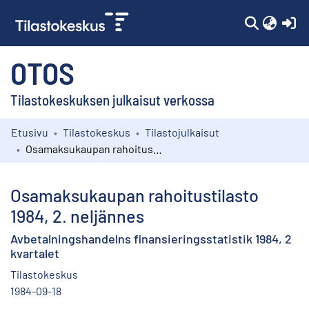
(c
OTOS
Tilastokeskuksen julkaisut verkossa
Etusivu
Tilastokeskus
Tilastojulkaisut
Kokoelmat
Osamaksukaupan rahoitustilasto 1984, 2. neljännes
Selaa
Osamaksukaupan rahoitustilasto
1984, 2. neljännes
Avbetalningshandelns finansieringsstatistik 1984, 2
kvartalet
Tilastokeskus
1984-09-18