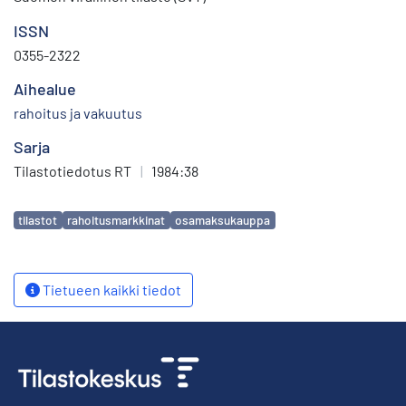
ISSN
0355-2322
Aihealue
rahoitus ja vakuutus
Sarja
Tilastotiedotus RT
|
1984:38
Avainsanat
tilastot
rahoitusmarkkinat
osamaksukauppa
Tietueen kaikki tiedot