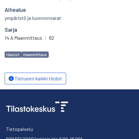
Aihealue
ympäristö ja luonnonvarat
Sarja
14 A Maanmittaus
|
62
Avainsanat
tilastot
maanmittaus
Tietueen kaikki tiedot
Tietopalvelu
029 551 2220
(arkisin klo 9.00-16.00)