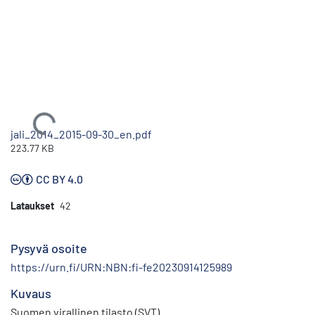
Ladataan...
jali_2014_2015-09-30_en.pdf
223.77 KB
CC BY 4.0
Lataukset
42
Pysyvä osoite
https://urn.fi/URN:NBN:fi-fe20230914125989
Kuvaus
Suomen virallinen tilasto (SVT)