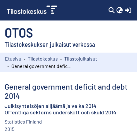
(c
OTOS
Tilastokeskuksen julkaisut verkossa
Etusivu
Tilastokeskus
Tilastojulkaisut
Kokoelmat
General government deficit and debt 2014
Selaa
General government deficit and debt
2014
Julkisyhteisöjen alijäämä ja velka 2014
Offentliga sektorns underskott och skuld 2014
Statistics Finland
2015